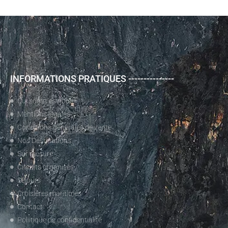
INFORMATIONS PRATIQUES ---------------
Qui sommes nous?
Mentions légales
Conditions générales de vente
Nos Destinations
Sur mesure
Circuits organisés
Séjours
Croisières maritimes
Contact
Poliitique de confidentialité