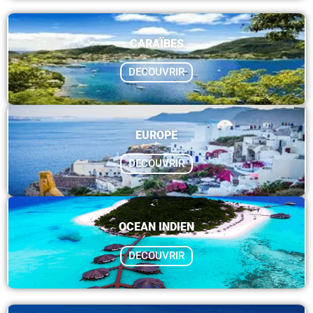
CARAÏBES
DECOUVRIR
EUROPE
DECOUVRIR
OCEAN INDIEN
DECOUVRIR