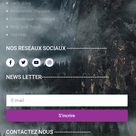
Liens utiles
Assurances Voyages
Conseils aux voyageurs
Blog Spot Travel
Site Map
NOS RESEAUX SOCIAUX ----------------------
NEWS LETTER-------------------------------------
E-mail
S'incrire
CONTACTEZ NOUS --------------------