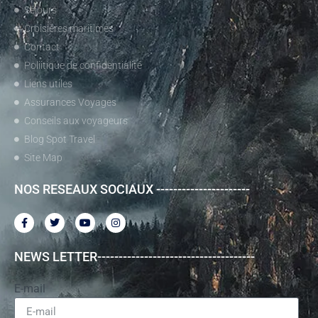
Séjours
Croisières maritimes
Contact
Poliitique de confidentialité
Liens utiles
Assurances Voyages
Conseils aux voyageurs
Blog Spot Travel
Site Map
NOS RESEAUX SOCIAUX ----------------------
NEWS LETTER-------------------------------------
E-mail