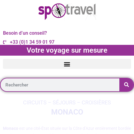
Besoin d’un conseil?
+33 (0)1 34 59 01 97
Votre voyage sur mesure
CIRCUITS – SÉJOURS – CROISIÈRES
MONACO
Monaco
est une cité-État située sur la Côte d’Azur entièrement bordée