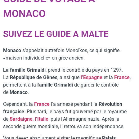
MONACO
SUIVEZ LE GUIDE A MALTE
Monaco
s’appelait autrefois Monoïkos, ce qui signifie
«maison individuelle» en grec ancien.
La famille Grimaldi
, prend le contrôle du pays en 1297.
La
République de Gênes
, ainsi que
l’Espagne
et la
France
,
permettent à la
famille Grimaldi
de garder le contrôle
de
Monaco
.
Cependant, la
France
l’a annexé pendant la
Révolution
française
. Plus tard, le pays fut gouverné par le royaume
de
Sardaigne
,
l’Italie
, puis l’Allemagne nazie. Après la
seconde guerre mondiale, il retrouva son indépendance.
Vous devez absolument visiter le magnifique
Palais