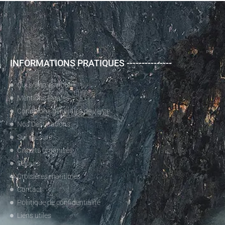
INFORMATIONS PRATIQUES ---------------
Qui sommes nous?
Mentions légales
Conditions générales de vente
Nos Destinations
Sur mesure
Circuits organisés
Séjours
Croisières maritimes
Contact
Poliitique de confidentialité
Liens utiles