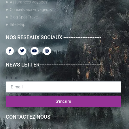
Assurances Voyages
Conseils aux voyageurs
Blog Spot Travel
Site Map
NOS RESEAUX SOCIAUX ----------------------
NEWS LETTER-------------------------------------
E-mail
S'incrire
CONTACTEZ NOUS --------------------