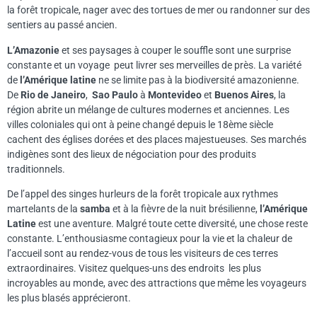
la forêt tropicale, nager avec des tortues de mer ou randonner sur des
sentiers au passé ancien.
L’Amazonie
et ses paysages à couper le souffle sont une surprise
constante et un voyage peut livrer ses merveilles de près. La variété
de
l’Amérique latine
ne se limite pas à la biodiversité amazonienne.
De
Rio de Janeiro
,
Sao Paulo
à
Montevideo
et
Buenos Aires
, la
région abrite un mélange de cultures modernes et anciennes. Les
villes coloniales qui ont à peine changé depuis le 18ème siècle
cachent des églises dorées et des places majestueuses. Ses marchés
indigènes sont des lieux de négociation pour des produits
traditionnels.
De l’appel des singes hurleurs de la forêt tropicale aux rythmes
martelants de la
samba
et à la fièvre de la nuit brésilienne,
l’Amérique
Latine
est une aventure. Malgré toute cette diversité, une chose reste
constante. L’enthousiasme contagieux pour la vie et la chaleur de
l’accueil sont au rendez-vous de tous les visiteurs de ces terres
extraordinaires. Visitez quelques-uns des endroits les plus
incroyables au monde, avec des attractions que même les voyageurs
les plus blasés apprécieront.