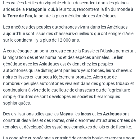
Les vallées fertiles du vignoble chilien descendent dans les plaines
arides de la
Patagonie
qui, à leur tour, rencontrent la fin du monde à
la
Terre de Feu
, la pointe la plus méridionale des Amériques.
Les ancêtres des peuples autochtones vivant dans les Amériques
aujourd’hui sont issus des chasseurs-cueilleurs qui ont émigré d’Asie
sur le continent il y a plus de 12 000 ans.
À cette époque, un pont terrestre entre la Russie et l’Alaska permettait
la migration des êtres humains et des espèces animales. Le lien
génétique avec les Asiatiques est évident chez les peuples
autochtones qui se distinguent par leurs yeux foncés, leurs cheveux
noirs et lisses et leur peau légèrement bronzée. Alors que de
nombreux peuples autochtones vivaient dans des groupes tribaux et
continuaient à vivre de la cueillette de chasseurs ou de l’agriculture
simple, d’autres se sont développés en sociétés hiérarchiques
sophistiquées.
Des civilisations telles que les
Mayas
, les
Incas
et les
Aztèques
ont
construit des villes et des routes, créé d’énormes structures ornées de
temples et développé des systèmes complexes de lois et de fiscalité.
La conquête européenne a entraîné de grands bouleversements pour