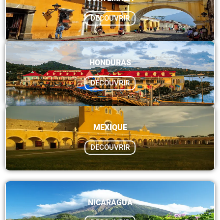
DECOUVRIR
HONDURAS
DECOUVRIR
MEXIQUE
DECOUVRIR
NICARAGUA