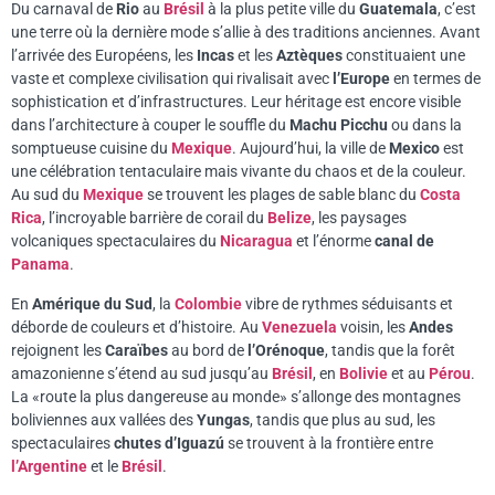
Du carnaval de
Rio
au
Brésil
à la plus petite ville du
Guatemala
, c’est
une terre où la dernière mode s’allie à des traditions anciennes. Avant
l’arrivée des Européens, les
Incas
et les
Aztèques
constituaient une
vaste et complexe civilisation qui rivalisait avec
l’Europe
en termes de
sophistication et d’infrastructures. Leur héritage est encore visible
dans l’architecture à couper le souffle du
Machu Picchu
ou dans la
somptueuse cuisine du
Mexique
. Aujourd’hui, la ville de
Mexico
est
une célébration tentaculaire mais vivante du chaos et de la couleur.
Au sud du
Mexique
se trouvent les plages de sable blanc du
Costa
Rica
, l’incroyable barrière de corail du
Belize
, les paysages
volcaniques spectaculaires du
Nicaragua
et l’énorme
canal de
Panama
.
En
Amérique du Sud
, la
Colombie
vibre de rythmes séduisants et
déborde de couleurs et d’histoire. Au
Venezuela
voisin, les
Andes
rejoignent les
Caraïbes
au bord de
l’Orénoque
, tandis que la forêt
amazonienne s’étend au sud jusqu’au
Brésil
, en
Bolivie
et au
Pérou
.
La «route la plus dangereuse au monde» s’allonge des montagnes
boliviennes aux vallées des
Yungas
, tandis que plus au sud, les
spectaculaires
chutes d’Iguazú
se trouvent à la frontière entre
l’Argentine
et le
Brésil
.