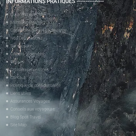
INFORMATIONS PRATIQUES ---------------
Qui sommes nous?
Mentions légales
Conditions générales de vente
Nos Destinations
Sur mesure
Circuits organisés
Séjours
Croisières maritimes
Contact
Poliitique de confidentialité
Liens utiles
Assurances Voyages
Conseils aux voyageurs
Blog Spot Travel
Site Map