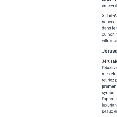
émerveil
Si
Tel-A
nouvea
dans le 
ou non, 
ville in
Jérus
Jérusa
l’observ
rues étr
retiriez
promen
symbolis
l’approc
luxuria
beaux e