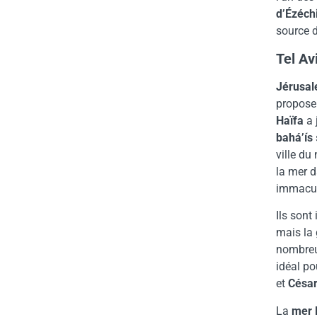
d’Ézéch
source d
Tel Av
Jérusa
propose 
Haïfa
a 
bahá’ís
ville du
la mer d
immacul
Ils sont
mais la 
nombreux
idéal po
et
Césa
La
mer 