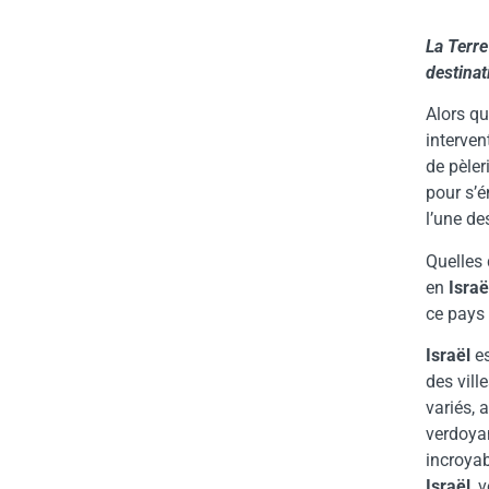
La Terre
destinat
Alors qu
interven
de pèler
pour s’ém
l’une de
Quelles 
en
Israë
ce pays 
Israël
es
des vill
variés, 
verdoyan
incroyab
Israël
, 