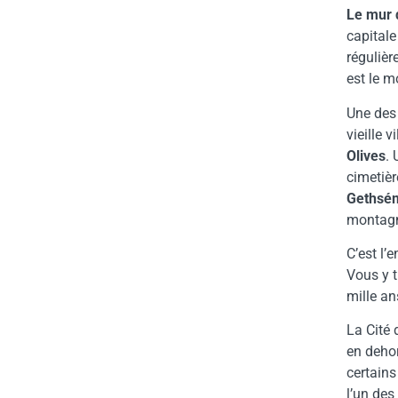
Le mur 
capitale
régulièr
est le m
Une des
vieille 
Olives
.
cimetièr
Gethsé
montag
C’est l’
Vous y t
mille an
La Cité 
en deho
certains
l’un des