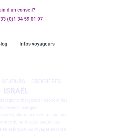
in d’un conseil?
33 (0)1 34 59 01 97
log
Infos voyageurs
– SÉJOURS – CROISIÈRES
ISRAËL
de régions chargées d’histoire et des
les pleines d’énergies.
 variés, allant du désert au sud aux
yantes du nord, cette beauté est
ée, et lors de vos voyages en Israël,