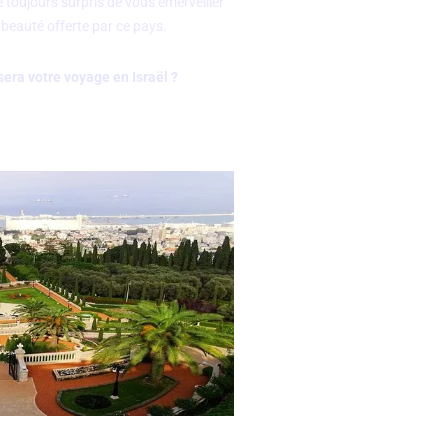
 toujours surpris de vous émerveiller
 beauté offerte par ce pays.
 sera votre voyage en Israël ?