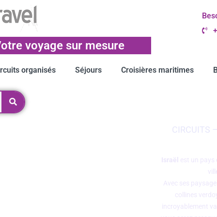
Beso
+
otre voyage sur mesure
ircuits organisés
Séjours
Croisières maritimes
B
CIRCUITS 
Israël
est un pays 
vil
Avec ses paysages
collines verdo
incroyablement vari