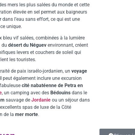
 des mers les plus salées du monde et cette
ation élevée en sel permet aux baigneurs
er dans l’eau sans effort, ce qui est une
nce unique.
 bleu vif salées, combinées à la lumière
l du
désert du Néguev
environnant, créent
fiques levers et couchers de soleil qui
lent les touristes.
traité de paix israélo-jordanien, un
voyage
l
peut également inclure une excursion
 fabuleuse
cité nabatéenne de Petra en
e
, un camping avec des
Bédouins
dans le
um
sauvage de
Jordanie
ou un séjour dans
 excellents spas de luxe de la Côté
n de la
mer morte
.