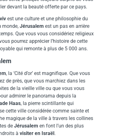
ler devant la beauté offerte par ce pays.
viv
est une culture et une philosophie du
u monde,
Jérusalem
est un pas en arrière
temps. Que vous vous considériez religieux
vous pourrez apprécier l’histoire de cette
croyable qui remonte à plus de 5 000 ans.
alem
lem
, la ‘Cité d’or’ est magnifique. Que vous
iez de près, que vous marchiez dans les
oites de la vieille ville ou que vous vous
 pour admirer le panorama depuis la
ade Haas
, la pierre scintillante qui
e cette ville considérée comme sainte et
he magique de la ville à travers les collines
ntes de
Jérusalem
en font l’un des plus
ndroits à
visiter en Israël
.