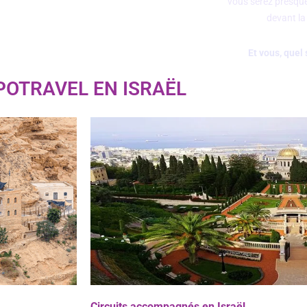
vous serez presque
devant la
Et vous, quel
POTRAVEL EN ISRAËL
Circuits accompagnés en Israël