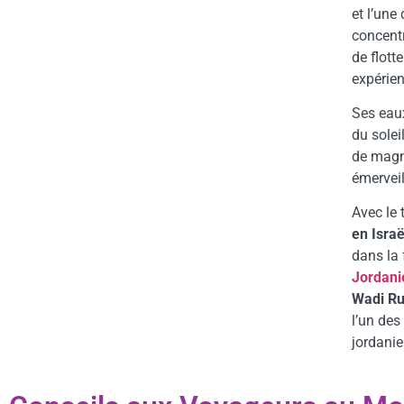
et l’une
concentr
de flott
expérie
Ses eaux
du solei
de magni
émerveil
Avec le 
en Israë
dans la
Jordani
Wadi R
l’un des
jordanie