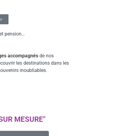
er
 et pension…
.
ges accompagnés
de nos
écouvrir les destinations dans les
souvenirs inoubliables.
SUR MESURE"