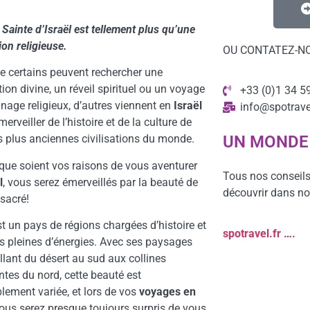
 Sainte d’Israël est tellement plus qu’une
ion religieuse.
OU CONTATEZ-N
e certains peuvent rechercher une
tion divine, un réveil spirituel ou un voyage
+33 (0)1 34 5
inage religieux, d’autres viennent en
Israël
info@spotrav
erveiller de l’histoire et de la culture de
s plus anciennes civilisations du monde.
UN MONDE
que soient vos raisons de vous aventurer
Tous nos conseils
l
, vous serez émerveillés par la beauté de
découvrir dans no
sacré!
t un pays de régions chargées d’histoire et
spotravel.fr ….
es pleines d’énergies. Avec ses paysages
allant du désert au sud aux collines
tes du nord, cette beauté est
lement variée, et lors de vos
voyages en
vous serez presque toujours surpris de vous