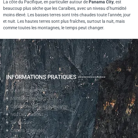
La côte du Pacifique, en particulier autour de
Panama City
, est
beaucoup plus sèche que les Caraïbes, avec un niveau d’humidité
moins élevé. Les basses terres sont très chaudes toute l’année, jour
et nuit. Les hautes terres sont plus fraîches, surtout la nuit, mais
comme toutes les montagnes, le temps peut changer.
INFORMATIONS PRATIQUES ---------------
Qui sommes nous?
Mentions légales
Conditions générales de vente
Nos Destinations
Sur mesure
Circuits organisés