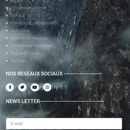
Séjours
Croisières maritimes
Contact
Poliitique de confidentialité
Liens utiles
Assurances Voyages
Conseils aux voyageurs
Blog Spot Travel
Site Map
NOS RESEAUX SOCIAUX ----------------------
NEWS LETTER-------------------------------------
E-mail