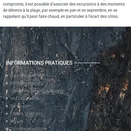
compromis, il est possible d’associer des excursions à des moments
de détente à la plage, par exemple en juin et en septembre, en se
rappelant qu’il peut faire chaud, en particulier à l’écart des côtes.
INFORMATIONS PRATIQUES ---------------
Qui sommes nous?
Mentions légales
Conditions générales de vente
Nos Destinations
Sur mesure
Circuits organisés
Séjours
Croisières maritimes