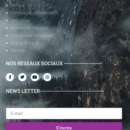
Contact
Poliitique de confidentialité
Liens utiles
Assurances Voyages
Conseils aux voyageurs
Blog Spot Travel
Site Map
NOS RESEAUX SOCIAUX ----------------------
NEWS LETTER-------------------------------------
E-mail
S'incrire