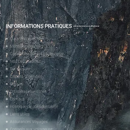
INFORMATIONS PRATIQUES ---------------
Qui sommes nous?
Mentions légales
Conditions générales de vente
Nos Destinations
Sur mesure
Circuits organisés
Séjours
Croisières maritimes
Contact
Poliitique de confidentialité
Liens utiles
Assurances Voyages
Conseils aux voyageurs