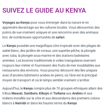
SUIVEZ LE GUIDE AU KENYA
Voyagez au Kenya
pour vous immerger dans la nature et en
apprendre davantage sur les cultures locales. Vous découvrirez des
points de vue vraiment uniques et une rencontre avec des animaux
lors de nombreuses opportunités de
safari
.
Le
Kenya
possède une magnifique côte tropicale avec des plages de
sable blanc, des jardins de coraux, une superbe pêche, la plongée
avec tuba, la plongée sous-marine et des stations balnéaires
animées. Les boutres traditionnels à voiles triangulaires exercent
toujours leur métier et fournissent des fruits de mer inoubliables aux
restaurants des environs. Vous pourrez découvrir des îles uniques
avec d’anciens bâtiments arabes en pierre, où l’âne est le principal
moyen de transport et où le temps semble vraiment s’arrêter.
Aujourd’hui, le
Kenya
compte plus de 70 groupes ethniques allant des
tribus
Maasai
,
Samburu
,
Kikuyu
et
Turkana
aux
Arabes
et aux
Indiens installés sur la côte et aux descendants des premiers colons
blancs à
Nairobi
et dans les hautes terres du
Kenya