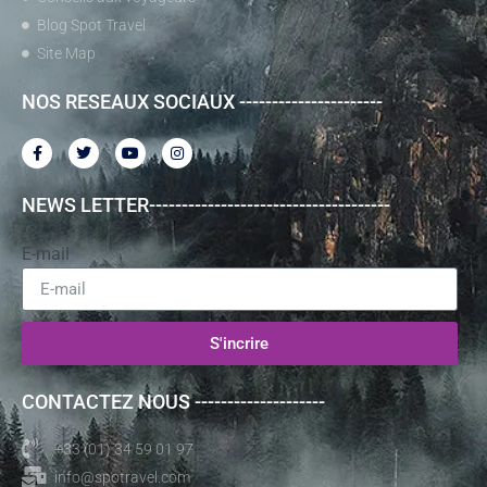
Blog Spot Travel
Site Map
NOS RESEAUX SOCIAUX ----------------------
NEWS LETTER-------------------------------------
E-mail
S'incrire
CONTACTEZ NOUS --------------------
+33 (01) 34 59 01 97
info@spotravel.com