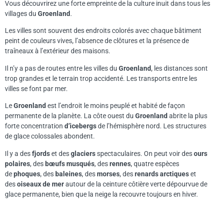
Vous découvrirez une forte empreinte de la culture inuit dans tous les
villages du
Groenland
.
Les villes sont souvent des endroits colorés avec chaque bâtiment
peint de couleurs vives, l’absence de clôtures et la présence de
traîneaux à l’extérieur des maisons.
Il n’y a pas de routes entre les villes du
Groenland
, les distances sont
trop grandes et le terrain trop accidenté. Les transports entre les
villes se font par mer.
Le
Groenland
est l’endroit le moins peuplé et habité de façon
permanente de la planète. La côte ouest du
Groenland
abrite la plus
forte concentration
d’icebergs
de l’hémisphère nord. Les structures
de glace colossales abondent.
Il y a des
fjords
et des
glaciers
spectaculaires. On peut voir des
ours
polaires
, des
bœufs musqués
, des
rennes
, quatre espèces
de
phoques
, des
baleines
, des
morses
, des
renards arctiques
et
des
oiseaux de mer
autour de la ceinture côtière verte dépourvue de
glace permanente, bien que la neige la recouvre toujours en hiver.