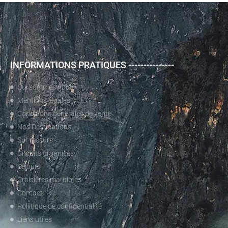
INFORMATIONS PRATIQUES ---------------
Qui sommes nous?
Mentions légales
Conditions générales de vente
Nos Destinations
Sur mesure
Circuits organisés
Séjours
Croisières maritimes
Contact
Poliitique de confidentialité
Liens utiles