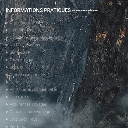
INFORMATIONS PRATIQUES ---------------
Qui sommes nous?
Mentions légales
Conditions générales de vente
Nos Destinations
Sur mesure
Circuits organisés
Séjours
Croisières maritimes
Contact
Poliitique de confidentialité
Liens utiles
Assurances Voyages
Conseils aux voyageurs
Blog Spot Travel
Site Map